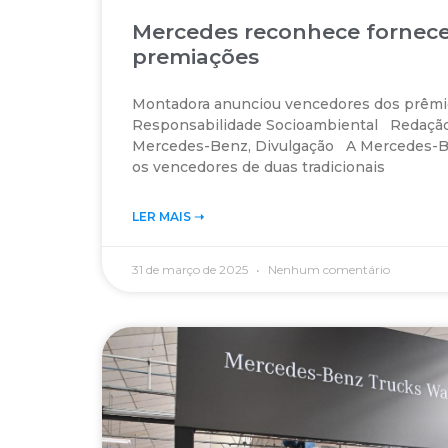
Mercedes reconhece fornec
premiações
Montadora anunciou vencedores dos prêmio
Responsabilidade Socioambiental Redaçã
Mercedes-Benz, Divulgação A Mercedes-Be
os vencedores de duas tradicionais
LER MAIS ➝‬
31 de março de 2025
Nenhum comentário