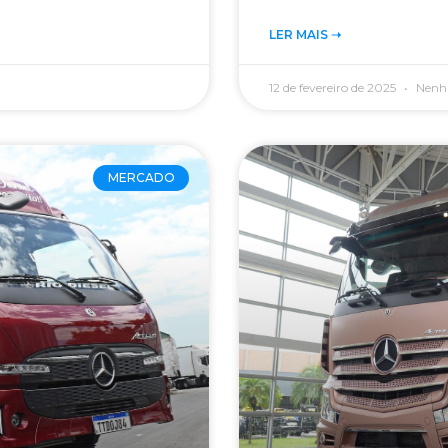
LER MAIS ➝‬
12 de fevereiro de 2025
Nenh
MERCADO