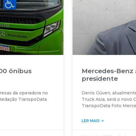
00 ônibus
Mercedes-Benz 
presidente
resas da operadora no
Denis Güven, atualmente
a Redação TranspoData
Truck Asia, será o nov
TranspoData Foto Merc
LER MAIS ➝‬