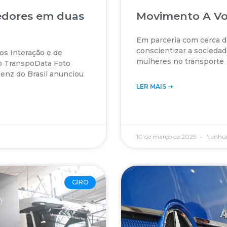
edores em duas
Movimento A Voz
Em parceria com cerca 
conscientizar a sociedad
s Interação e de
mulheres no transporte
o TranspoData Foto
nz do Brasil anunciou
LER MAIS ➝‬
10 de março de 2025
Nenhu
GIRO