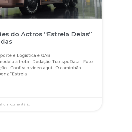
es do Actros “Estrela Delas”
adas
porte e Logística e GAB
modelo à frota Redação TranspoData Foto
ção Confira o vídeo aqui O caminhão
enz “Estrela
hum comentário