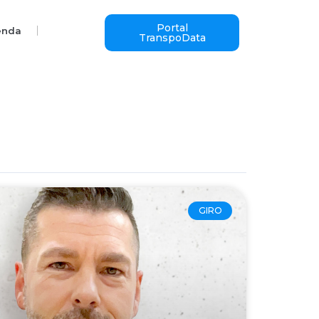
Portal
enda
TranspoData
GIRO