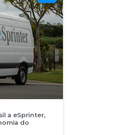
l a eSprinter,
onomia do