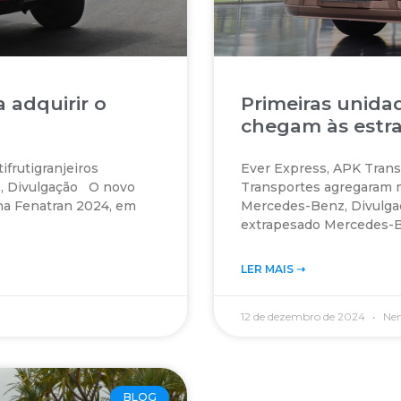
a adquirir o
Primeiras unidad
chegam às estr
ifrutigranjeiros
Ever Express, APK Trans
, Divulgação O novo
Transportes agregaram 
na Fenatran 2024, em
Mercedes-Benz, Divulga
extrapesado Mercedes-B
LER MAIS ➝‬
12 de dezembro de 2024
Nen
BLOG