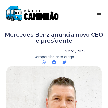
Últimas Notícias
Mercedes-Benz anuncia novo CEO
Destaques Youtube
e presidente
Galeria de Fotos
2 abril, 2025
Compartilhe este artigo:
Agenda
Contato