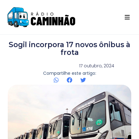
Últimas Notícias
Sogil incorpora 17 novos ônibus à
Destaques Youtube
frota
Galeria de Fotos
17 outubro, 2024
Compartilhe este artigo:
Agenda
Contato