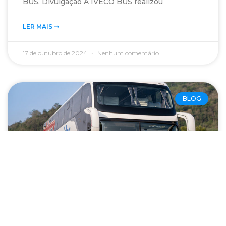
BUS, Divulgação A IVECO BUS realizou
LER MAIS ➝‬
17 de outubro de 2024
Nenhum comentário
BLOG
Reunidas Paulista amplia frota