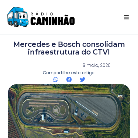
Últimas Notícias
Mercedes e Bosch consolidam
Destaques Youtube
infraestrutura do CTVI
Galeria de Fotos
18 maio, 2026
Compartilhe este artigo:
Agenda
Contato