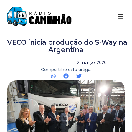
Últimas Notícias
IVECO inicia produção do S-Way na
Destaques Youtube
Argentina
Galeria de Fotos
2 março, 2026
Compartilhe este artigo:
Agenda
Contato