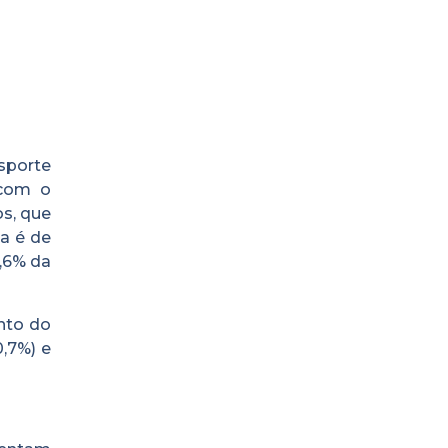
nsporte
 com o
s, que
ia é de
,6% da
nto do
0,7%) e