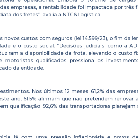
as empresas, a rentabilidade foi impactada por três f
ata dos fretes”, avalia a NTC&Logística.
s novos custos com seguros (lei 14.599/23), o fim da le
de e o custo social. “Decisões judiciais, como a ADI
ziram a disponibilidade da frota, elevando o custo fi
 motoristas qualificados pressiona os investimen
icado da entidade.
nvestimentos. Nos últimos 12 meses, 61,2% das empres
 este ano, 61,5% afirmam que não pretendem renovar a 
 em qualificação: 92,6% das transportadoras planejam 
nicia já com uma pressão inflacionária e novos de