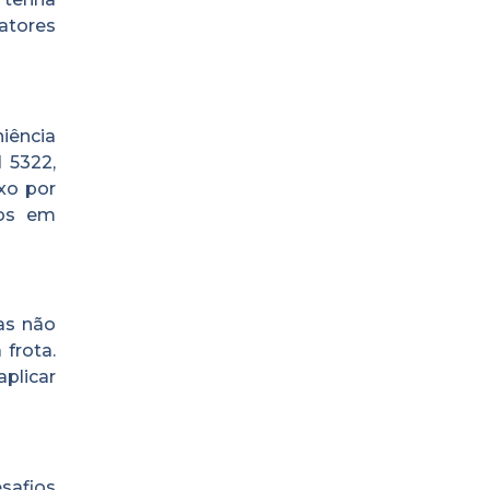
atores
niência
 5322,
xo por
tos em
as não
frota.
aplicar
safios