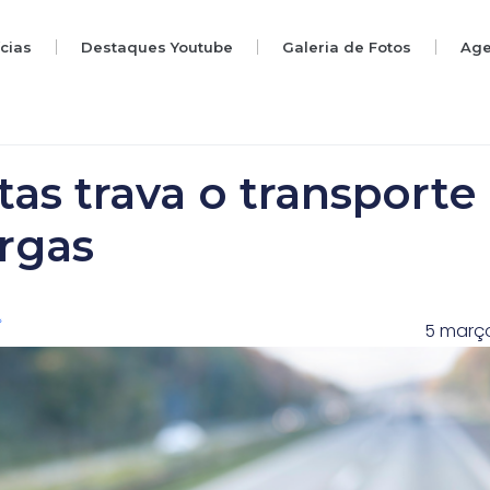
ícias
Destaques Youtube
Galeria de Fotos
Ag
tas trava o transporte
argas
5 março