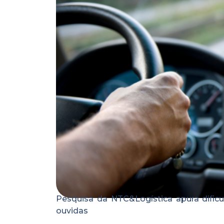
Pesquisa da NTC&Logística apura difi
ouvidas