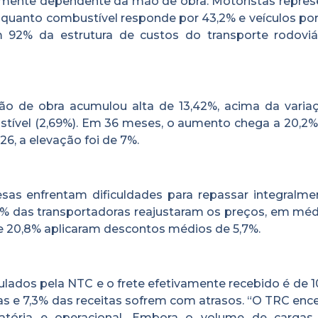
mente dependente da mão de obra. Motoristas repre
nquanto combustível responde por 43,2% e veículos por
 92% da estrutura de custos do transporte rodoviá
o de obra acumulou alta de 13,42%, acima da varia
ustível (2,69%). Em 36 meses, o aumento chega a 20,2%
6, a elevação foi de 7%.
sas enfrentam dificuldades para repassar integralme
6% das transportadoras reajustaram os preços, em méd
e 20,8% aplicaram descontos médios de 5,7%.
lados pela NTC e o frete efetivamente recebido é de 1
as e 7,3% das receitas sofrem com atrasos. “O TRC enc
atória e operacional. Embora o volume de cargas