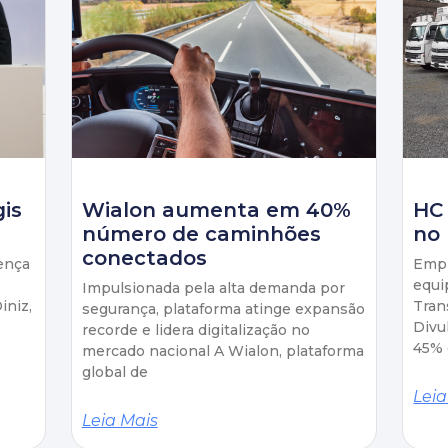
gis
Wialon aumenta em 40%
HC
número de caminhões
no 
conectados
ença
Empr
equi
Impulsionada pela alta demanda por
iniz,
Tran
segurança, plataforma atinge expansão
Divu
recorde e lidera digitalização no
45% 
mercado nacional A Wialon, plataforma
global de
Leia
Leia Mais