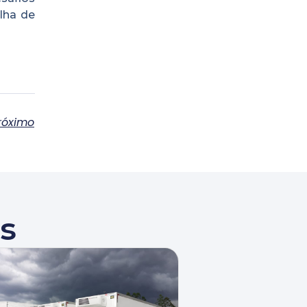
lha de
róximo
s