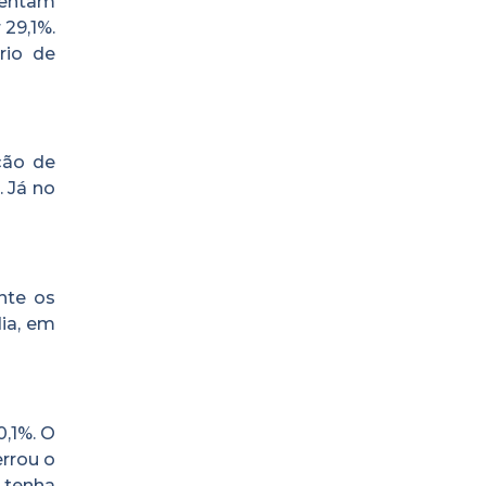
sentam
 29,1%.
rio de
ção de
. Já no
nte os
ia, em
0,1%. O
errou o
 tenha