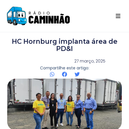
Últimas Notícias
HC Hornburg implanta área de
Destaques Youtube
PD&I
Galeria de Fotos
27 março, 2025
Compartilhe este artigo:
Agenda
Contato