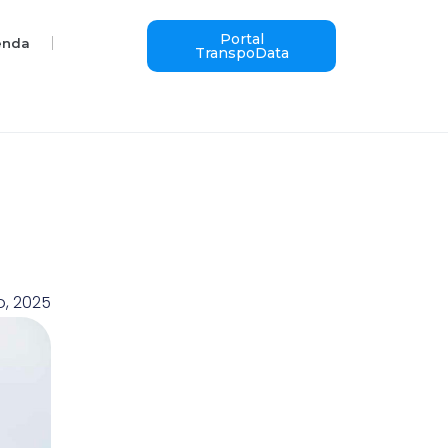
Portal
enda
TranspoData
o, 2025