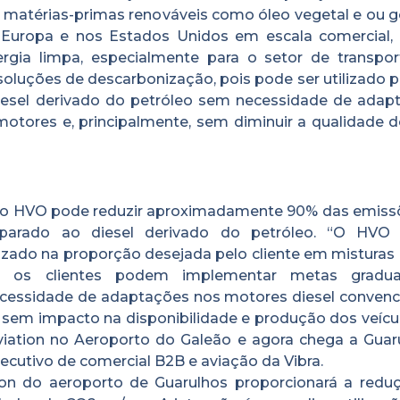
matérias-primas renováveis como óleo vegetal e ou g
 Europa e nos Estados Unidos em escala comercial,
ergia limpa, especialmente para o setor de transpor
soluções de descarbonização, pois pode ser utilizado 
esel derivado do petróleo sem necessidade de adap
ores e, principalmente, sem diminuir a qualidade d
o, o HVO pode reduzir aproximadamente 90% das emiss
mparado ao diesel derivado do petróleo. “O HV
izado na proporção desejada pelo cliente em misturas
va, os clientes podem implementar metas gradu
cessidade de adaptações nos motores diesel convenci
 sem impacto na disponibilidade e produção dos veícul
iation no Aeroporto do Galeão e agora chega a Guaru
xecutivo de comercial B2B e aviação da Vibra.
ion do aeroporto de Guarulhos proporcionará a redu