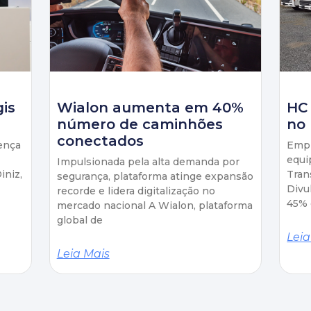
gis
Wialon aumenta em 40%
HC
número de caminhões
no 
conectados
ença
Empr
equi
Impulsionada pela alta demanda por
iniz,
Tran
segurança, plataforma atinge expansão
Divu
recorde e lidera digitalização no
45% 
mercado nacional A Wialon, plataforma
global de
Leia
Leia Mais