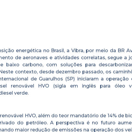
ção energética no Brasil, a Vibra, por meio da BR Avi
ento de aeronaves e atividades correlatas, segue a j
baixo carbono, com soluções para descarboniza
s. Neste contexto, desde dezembro passado, os caminh
ternacional de Guarulhos (SP) iniciaram a operação
sel renovável HVO (sigla em inglês para óleo v
iesel verde.
l renovável HVO, além do teor mandatório de 14% de bi
erivado do petróleo. A perspectiva é no futuro aume
onando maior redução de emissões na operação dos veí