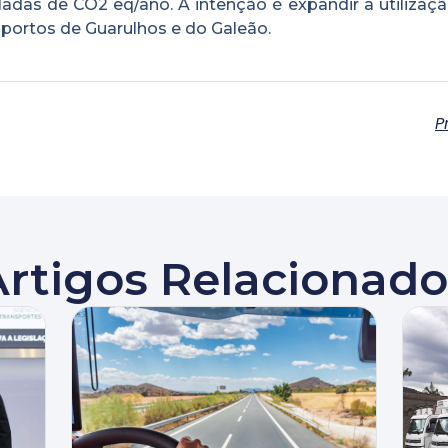
as de CO2 eq/ano. A intenção é expandir a utilizaçã
oportos de Guarulhos e do Galeão.
P
Artigos Relacionado