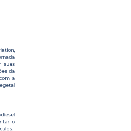
ation,
ornada
r suas
ões da
 com a
egetal
odiesel
ntar o
culos.