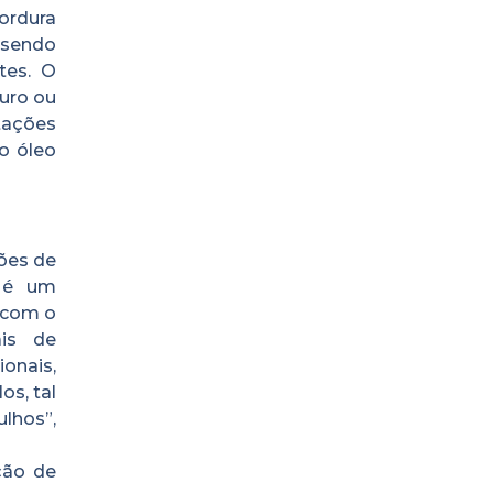
ordura
 sendo
tes. O
puro ou
tações
o óleo
ões de
O é um
 com o
ais de
onais,
os, tal
lhos”,
ção de