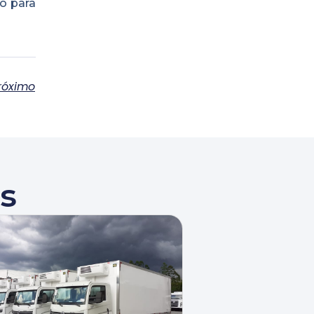
o para
róximo
s