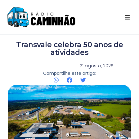
Últimas Notícias
Transvale celebra 50 anos de
Destaques Youtube
atividades
Galeria de Fotos
21 agosto, 2025
Compartilhe este artigo:
Agenda
Contato