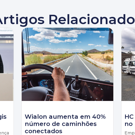
Artigos Relacionado
gis
Wialon aumenta em 40%
HC
número de caminhões
no 
conectados
ença
Empr