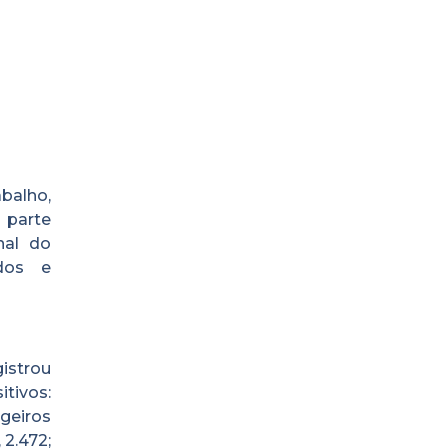
balho,
 parte
nal do
dos e
gistrou
tivos:
geiros
 2.472;