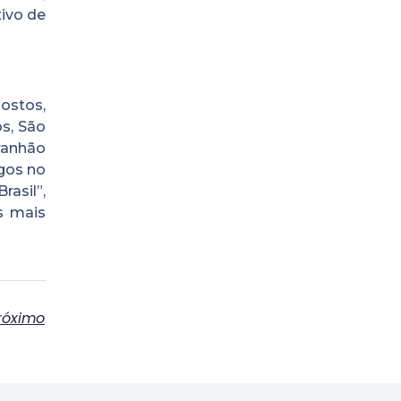
tivo de
ostos,
os, São
ranhão
gos no
asil”,
s mais
róximo