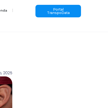
Portal
enda
TranspoData
ro, 2025