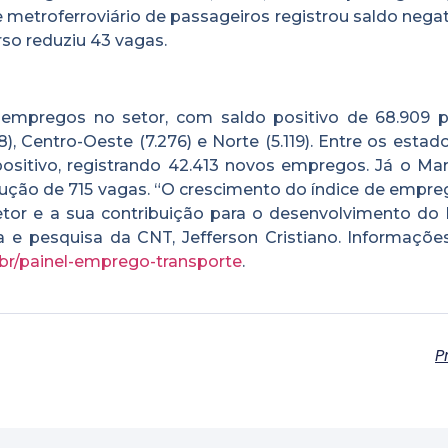
e metroferroviário de passageiros registrou saldo nega
so reduziu 43 vagas.
 empregos no setor, com saldo positivo de 68.909 p
8), Centro-Oeste (7.276) e Norte (5.119). Entre os estad
ositivo, registrando 42.413 novos empregos. Já o Ma
ção de 715 vagas. “O crescimento do índice de empre
tor e a sua contribuição para o desenvolvimento do Br
ca e pesquisa da CNT, Jefferson Cristiano. Informaçõe
.br/painel-emprego-transporte
.
P