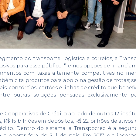
egmento do transporte, logística e correios, a Trans
lusivos para esse público. “Temos opções de financia
amentos com taxas altamente competitivas no mer
mbém cita produtos para apoio na gestão de frotas; s
eis; consórcios, cartões e linhas de crédito que benef
 entre outras soluções pensadas exclusivamente p
e Cooperativas de Crédito ao lado de outras 12 instit
 R$ 15 bilhões em depósitos, R$ 22 bilhões de ativos 
rédito. Dentro do sistema, a Transpocred é a segu
 a operar fora do Sul do país. Em 2017, ela incorp