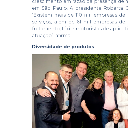
crescimento em razão da presença de ma
em São Paulo. A presidente Roberta C
“Existem mais de 110 mil empresas de 
serviços, além de 61 mil empresas de 
fretamento, táxi e motoristas de aplicat
atuação”, afirma.
Diversidade de produtos