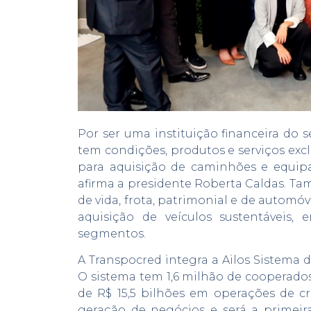
Por ser uma instituição financeira do s
tem condições, produtos e serviços exc
para aquisição de caminhões e equip
afirma a presidente Roberta Caldas. Ta
de vida, frota, patrimonial e de automóv
aquisição de veículos sustentáveis,
segmentos.
A Transpocred integra a Ailos Sistema d
O sistema tem 1,6 milhão de cooperados,
de R$ 15,5 bilhões em operações de c
geração de negócios e será a primeira