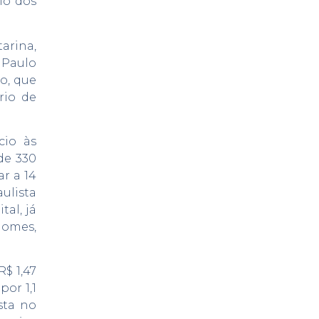
io dos
arina,
 Paulo
o, que
rio de
cio às
de 330
r a 14
ulista
al, já
Gomes,
$ 1,47
or 1,1
sta no