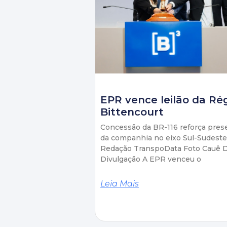
EPR vence leilão da Ré
Bittencourt
Concessão da BR-116 reforça pres
da companhia no eixo Sul-Sudeste
Redação TranspoData Foto Cauê D
Divulgação A EPR venceu o
Leia Mais