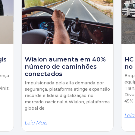
gis
Wialon aumenta em 40%
HC
número de caminhões
no 
conectados
ença
Empr
equi
Impulsionada pela alta demanda por
iniz,
Tran
segurança, plataforma atinge expansão
Divu
recorde e lidera digitalização no
45% 
mercado nacional A Wialon, plataforma
global de
Leia
Leia Mais