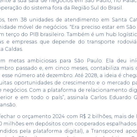
lmente a sua sala de negócios em São Paulo, no Palác
 operação do sistema fora da Região Sul do Brasil.
dos, tem 38 unidades de atendimento em Santa Cat
nidade móvel de negócios. “Era preciso estar em São
um terço do PIB brasileiro. Também é um hub logístic
as e empresas que depende do transporte rodoviá
a Caldas.
m metas ambiciosas para São Paulo. Ela deu iní
mbro passado e, em cinco meses, contabiliza mais 
r esse número até dezembro. Até 2028, a ideia é chega
uitas oportunidades de crescimento e o mercado pa
 negócios. Com a plataforma de relacionamento digit
erior e em todo o país”, assinala Carlos Eduardo 
pansão.
fechar o orçamento 2024 com R$ 2 bilhões, mais de R
90 milhões em depósitos com cooperados espalhados p
endidos pela plataforma digital), a Transpocred apo