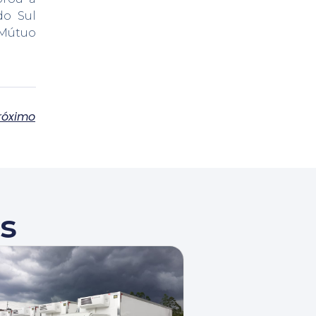
do Sul
 Mútuo
róximo
s