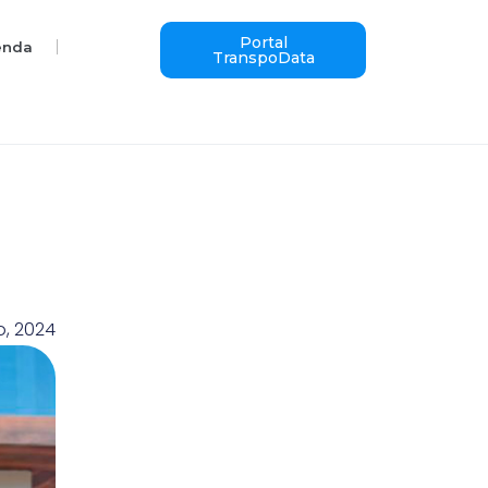
Portal
enda
TranspoData
o, 2024