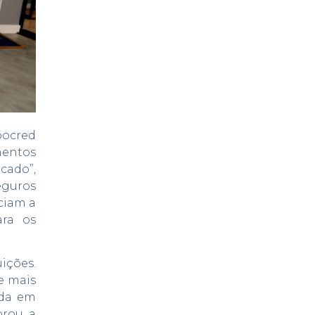
pocred
mentos
cado”,
eguros
iciam a
ara os
uições.
e mais
nda em
orou a