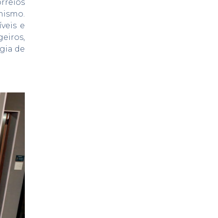
rreios
mismo.
veis e
eiros,
égia de