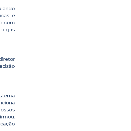
tuando
icas e
do com
cargas
iretor
ecisão
istema
nciona
nossos
irmou.
icação