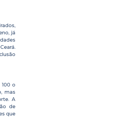
rados,
eno, já
idades
 Ceará.
clusão
a 100 o
o, mas
rte. A
ção de
es que