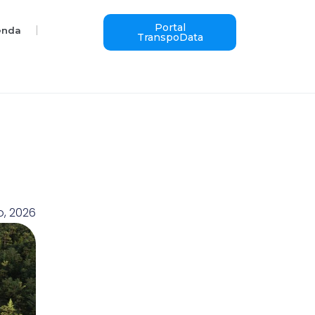
Portal
enda
TranspoData
a
ro, 2026