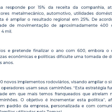
ha responde por 15% da receita da companhia, a
etores metalmecânico, automotivo, utilidades domést
ta é ampliar o resultado regional em 25%. De acor
idade de movimentação de aproximadamente 400 
4 mil.
os e pretende finalizar o ano com 600, embora o d
ezas econômicas e políticas dificulte uma tomada de d
ês anos.
0 novos implementos rodoviários, visando ampliar o s
 operadores usam seus caminhões. “Esta estratégia fu
dade em que mais temos franqueados que atrelam 
inhões. O objetivo é incrementar esta política”, af
 um padrão da empresa, personalizada e com comun
 famílias utilizadas pela Tomasi.