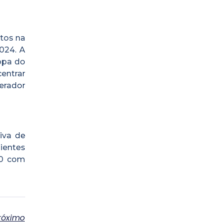
tos na
024. A
opa do
entrar
erador
iva de
ientes
00 com
róximo