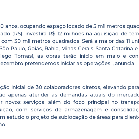
10 anos, ocupando espaço locado de 5 mil metros quad
do (RS), investirá R$ 12 milhões na aquisição de terr
 com 30 mil metros quadrados. Será a maior das 11 un
 São Paulo, Goiás, Bahia, Minas Gerais, Santa Catarina e
iego Tomasi, as obras terão início em maio e con
zembro pretendemos iniciar as operações”, anuncia.
ção inicial de 30 colaboradores diretos, elevando par
 não apenas atender as demandas atuais do mercad
ar novos serviços, além do foco principal no transpo
ibuição, com serviços de armazenagem e consolida
 estudo o projeto de sublocação de áreas para client
ão.