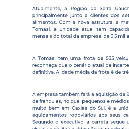
Atualmente, a Região da Serra Gaúc
principalmente junto a clientes dos s
alimentos. Com a nova estrutura, a me
Tomasi, a unidade atual tem capac
mensais do total da empresa, de 3,5 mil a 
A Tomasi tem uma frota de 535 veícul
reconheça que o cenário atual de incert
definitiva. A idade média da frota é de tr
A empresa também fará a aquisição de 9
de franquias, no qual pequenos e médios
muito bem em Caxias do Sul, é a uni
equipamentos rodoviários aos seus cam
Segundo o executivo, a carreta segue
visual única. Baú e sider são as principais