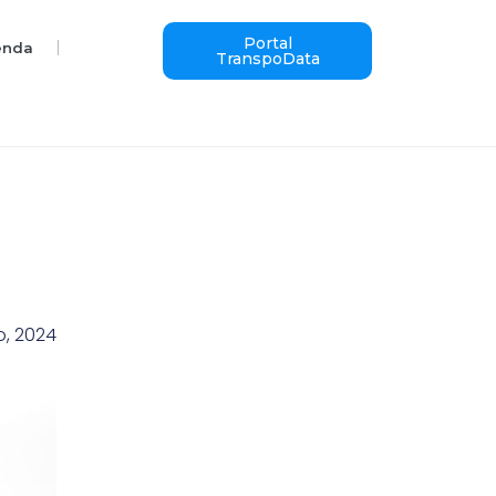
Portal
enda
TranspoData
o, 2024