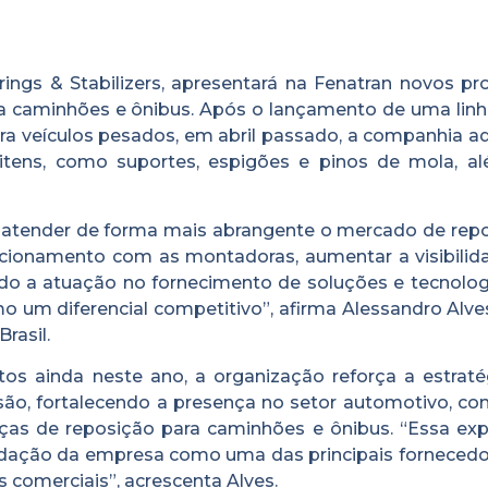
ings & Stabilizers, apresentará na Fenatran novos pr
a caminhões e ônibus. Após o lançamento de uma lin
a veículos pesados, em abril passado, a companhia ad
itens, como suportes, espigões e pinos de mola, a
 atender de forma mais abrangente o mercado de repo
lacionamento com as montadoras, aumentar a visibilid
do a atuação no fornecimento de soluções e tecnolog
 um diferencial competitivo”, afirma Alessandro Alve
rasil.
os ainda neste ano, a organização reforça a estraté
ão, fortalecendo a presença no setor automotivo, co
as de reposição para caminhões e ônibus. “Essa ex
dação da empresa como uma das principais fornecedo
comerciais”, acrescenta Alves.