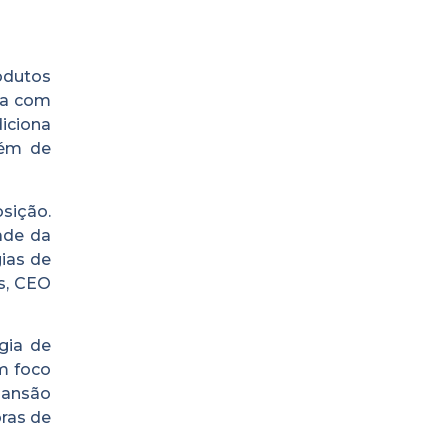
odutos
ha com
iciona
lém de
sição.
ade da
ias de
s, CEO
gia de
m foco
pansão
ras de