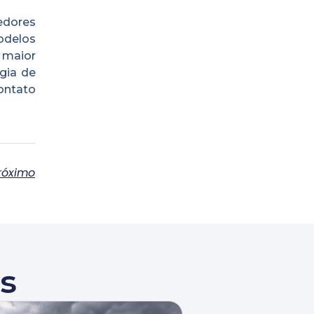
edores
modelos
 maior
gia de
ontato
róximo
s