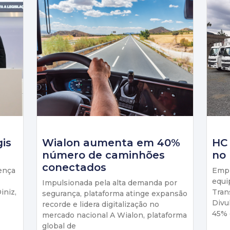
gis
Wialon aumenta em 40%
HC
número de caminhões
no 
conectados
ença
Empr
equi
Impulsionada pela alta demanda por
iniz,
Tran
segurança, plataforma atinge expansão
Divu
recorde e lidera digitalização no
45% 
mercado nacional A Wialon, plataforma
global de