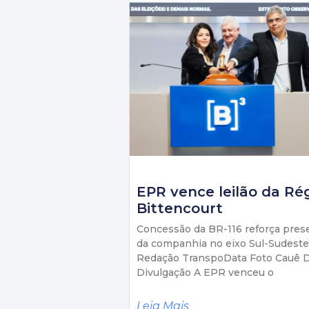
EPR vence leilão da Ré
Bittencourt
Concessão da BR-116 reforça pres
da companhia no eixo Sul-Sudeste
Redação TranspoData Foto Cauê D
Divulgação A EPR venceu o
Leia Mais