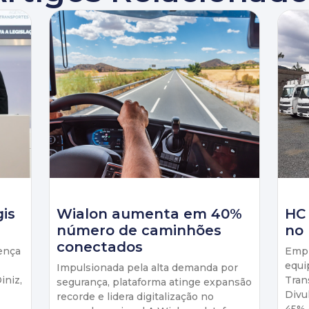
gis
Wialon aumenta em 40%
HC
número de caminhões
no 
conectados
ença
Empr
equi
Impulsionada pela alta demanda por
iniz,
Tran
segurança, plataforma atinge expansão
Divu
recorde e lidera digitalização no