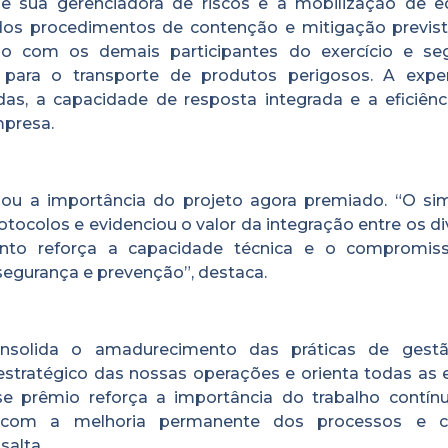
 sua gerenciadora de riscos e a mobilização de e
 dos procedimentos de contenção e mitigação previst
o com os demais participantes do exercício e se
 para o transporte de produtos perigosos. A exper
das, a capacidade de resposta integrada e a eficiênc
presa.
idou a importância do projeto agora premiado. “O si
tocolos e evidenciou o valor da integração entre os d
ento reforça a capacidade técnica e o compromi
segurança e prevenção”, destaca.
onsolida o amadurecimento das práticas de ges
estratégico das nossas operações e orienta todas as 
se prêmio reforça a importância do trabalho contín
 com a melhoria permanente dos processos e 
salta.