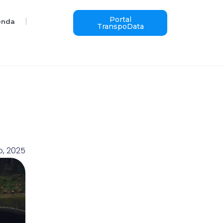
Portal
enda
TranspoData
o, 2025