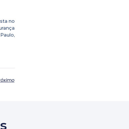
sta no
urança
Paulo,
róximo
s