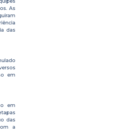
quipes
os. As
guiram
iência
ia das
mulado
iversos
sso em
tão em
etapas
uo das
com a