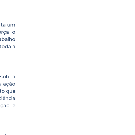
nta um
orça o
abalho
 toda a
 sob a
a ação
ão que
ciência
nção e