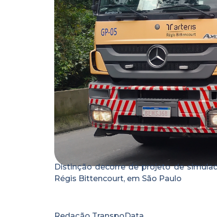
Distinção decorre de projeto de simul
Régis Bittencourt, em São Paulo
Redação TranspoData