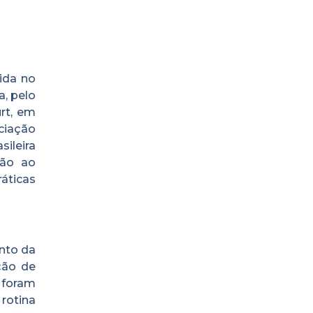
cida no
, pelo
rt, em
ciação
ileira
ção ao
áticas
ento da
ção de
 foram
rotina