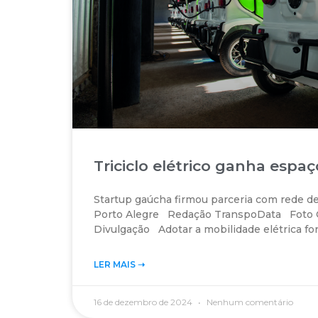
Triciclo elétrico ganha espa
Startup gaúcha firmou parceria com rede 
Porto Alegre Redação TranspoData Foto C
Divulgação Adotar a mobilidade elétrica fo
LER MAIS ➝‬
16 de dezembro de 2024
Nenhum comentário