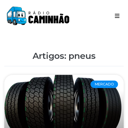
Últimas Notícias
Destaques Youtube
Artigos: pneus
Galeria de Fotos
Agenda
MERCADO
Contato