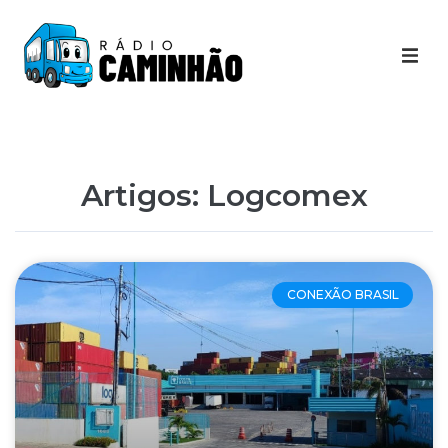
Últimas Notícias
Destaques Youtube
Artigos: Logcomex
Galeria de Fotos
Agenda
CONEXÃO BRASIL
Contato