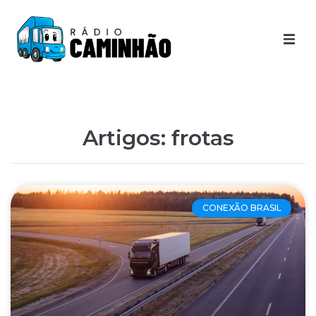
Últimas Notícias
Destaques Youtube
Artigos: frotas
Galeria de Fotos
Agenda
CONEXÃO BRASIL
Contato