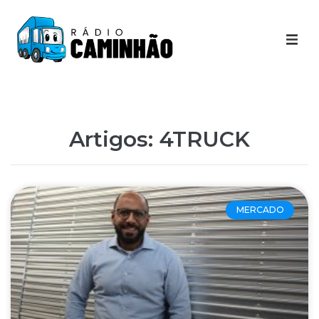
Últimas Notícias
Destaques Youtube
Artigos: 4TRUCK
Galeria de Fotos
Agenda
MERCADO
Contato