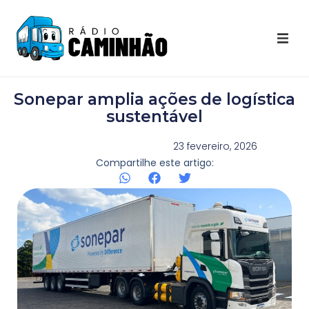
Últimas Notícias
Sonepar amplia ações de logística
Destaques Youtube
sustentável
Galeria de Fotos
23 fevereiro, 2026
Compartilhe este artigo:
Agenda
Contato