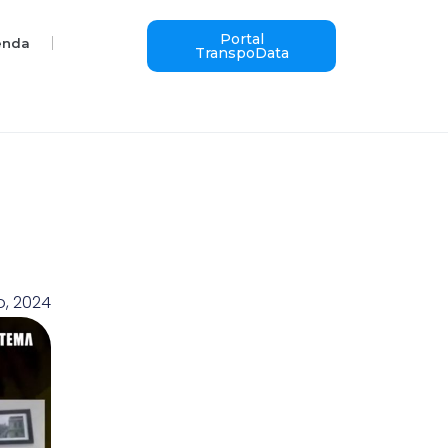
Portal
enda
TranspoData
o, 2024