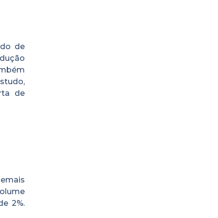
ado de
edução
também
studo,
rta de
demais
 volume
de 2%.