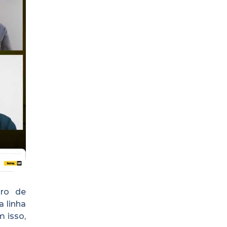
iro de
 linha
 isso,