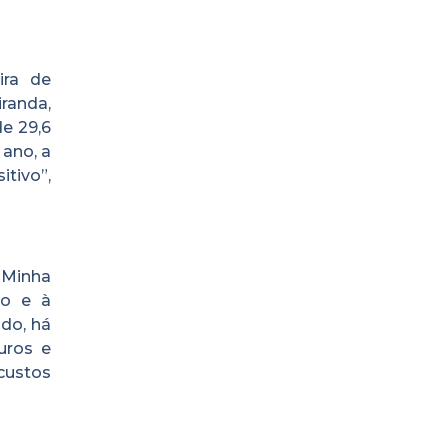
ira de
randa,
e 29,6
 ano, a
tivo”,
 Minha
io e à
do, há
uros e
custos