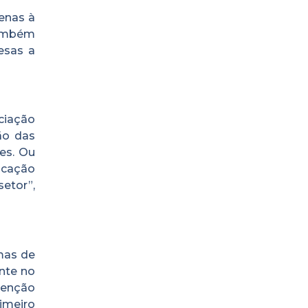
penas à
Também
esas a
ciação
ão das
es. Ou
ducação
etor”,
mas de
ante no
tenção
imeiro