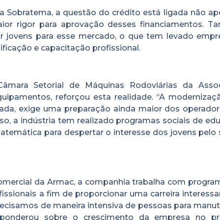
 da Sobratema, a questão do crédito está ligada não a
ior rigor para aprovação desses financiamentos. 
air jovens para esse mercado, o que tem levado empr
ficação e capacitação profissional.
Câmara Setorial de Máquinas Rodoviárias da Asso
Equipamentos, reforçou esta realidade. “A modernizaç
da, exige uma preparação ainda maior dos operador
isso, a indústria tem realizado programas sociais de e
temática para despertar o interesse dos jovens pelo s
comercial da Armac, a companhia trabalha com progra
issionais a fim de proporcionar uma carreira interess
recisamos de maneira intensiva de pessoas para manu
 ponderou sobre o crescimento da empresa no pr