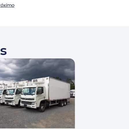
róximo
s