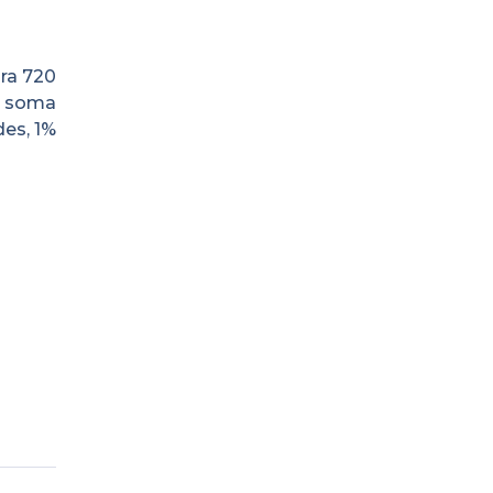
ra 720
a soma
es, 1%