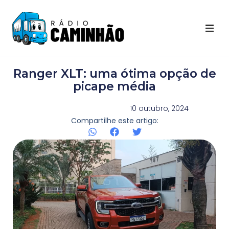
Últimas Notícias
Ranger XLT: uma ótima opção de
Destaques Youtube
picape média
Galeria de Fotos
10 outubro, 2024
Compartilhe este artigo:
Agenda
Contato