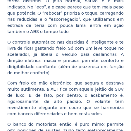
forma distintas. O jeito normal, nativo, é o mais
indicado. No “eco”, a picape parece que tem mais peso
que potência. O “rebocar” prioriza o toque, carregando
nas reduzidas e o “escorregadio”, que utilizamos em
estrada de terra com pouca lama, entra em ação
também o ABS o tempo todo.
O controle automático nas descidas é inteligente e te
livra de ficar gastando freio. Só com um leve toque no
acelerador, já libera o veículo para deslanchar. A
direção elétrica, macia e precisa, permite conforto e
dirigibilidade confiante (além de prazerosa em função
do melhor conforto).
Com freio de mão eletrônico, que segura e destrava
muito sutilmente, a XLT fica com aquele jeitão de SUV
de luxo. E, de fato, por dentro, o acabamento é,
rigorosamente, de alto padrão. O volante tem
revestimento elegante em couro que se harmoniza
com bancos diferenciados e bem costurados.
O banco do motorista, então, é puro mimo: permite
oito posições de ajustes. Tudo feito eletronicamente,