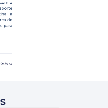
, com o
sporte
ina, a
rca de
s para
róximo
s