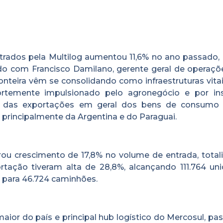
rados pela Multilog aumentou 11,6% no ano passado,
do com Francisco Damilano, gerente geral de operaçõ
onteira vêm se consolidando como infraestruturas vita
fortemente impulsionado pelo agronegócio e por i
ica das exportações em geral dos bens de consumo
rincipalmente da Argentina e do Paraguai.
rou crescimento de 17,8% no volume de entrada, total
rtação tiveram alta de 28,8%, alcançando 111.764 uni
 para 46.724 caminhões.
aior do país e principal hub logístico do Mercosul, p