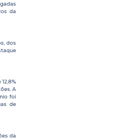
egadas
los da
os, dos
staque
e 12,8%
ões. A
nio foi
gas de
ões da