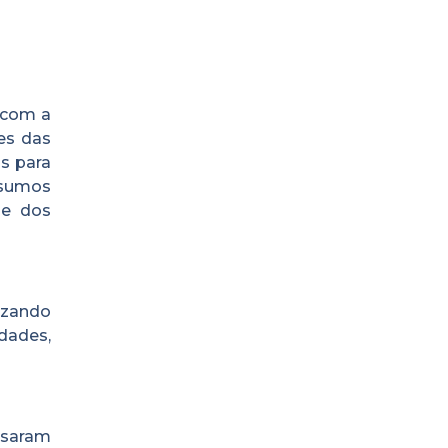
 com a
es das
is para
nsumos
 e dos
izando
dades,
assaram