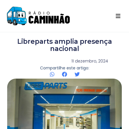
Últimas Notícias
Libreparts amplia presença
Destaques Youtube
nacional
Galeria de Fotos
11 dezembro, 2024
Compartilhe este artigo:
Agenda
Contato