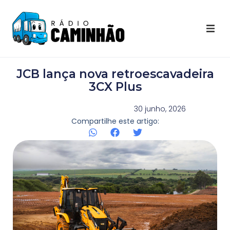
Últimas Notícias
JCB lança nova retroescavadeira
Destaques Youtube
3CX Plus
Galeria de Fotos
30 junho, 2026
Compartilhe este artigo:
Agenda
Contato