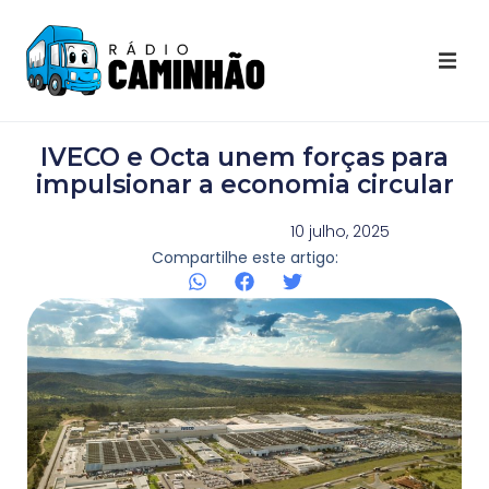
Últimas Notícias
IVECO e Octa unem forças para
Destaques Youtube
impulsionar a economia circular
Galeria de Fotos
10 julho, 2025
Compartilhe este artigo:
Agenda
Contato