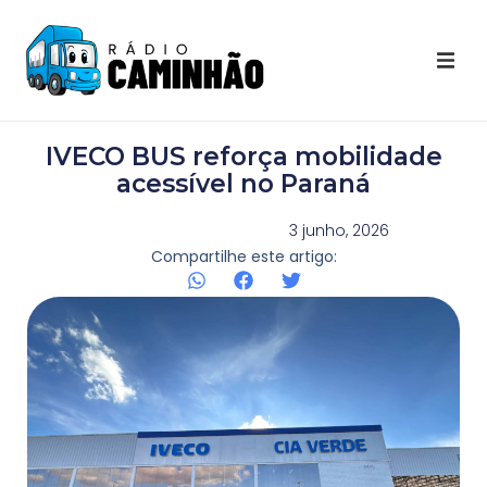
Últimas Notícias
IVECO BUS reforça mobilidade
Destaques Youtube
acessível no Paraná
Galeria de Fotos
3 junho, 2026
Compartilhe este artigo:
Agenda
Contato