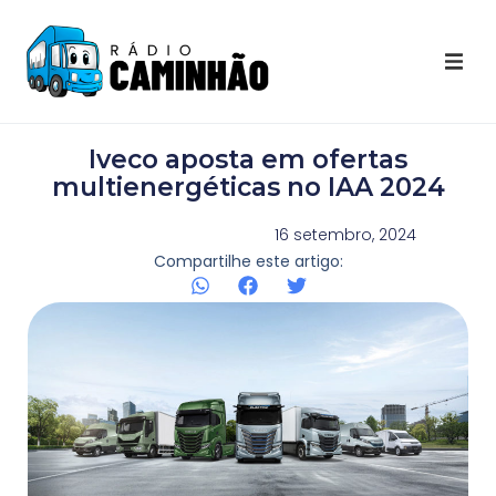
Últimas Notícias
Iveco aposta em ofertas
Destaques Youtube
multienergéticas no IAA 2024
Galeria de Fotos
16 setembro, 2024
Compartilhe este artigo:
Agenda
Contato