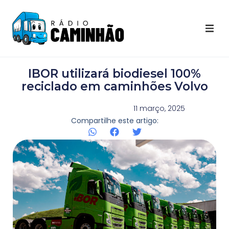
Últimas Notícias
IBOR utilizará biodiesel 100%
Destaques Youtube
reciclado em caminhões Volvo
Galeria de Fotos
11 março, 2025
Compartilhe este artigo:
Agenda
Contato