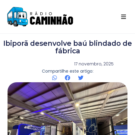
Últimas Notícias
Ibiporã desenvolve baú blindado de
Destaques Youtube
fábrica
Galeria de Fotos
17 novembro, 2025
Compartilhe este artigo:
Agenda
Contato