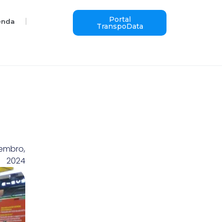
Portal
enda
TranspoData
vembro,
2024