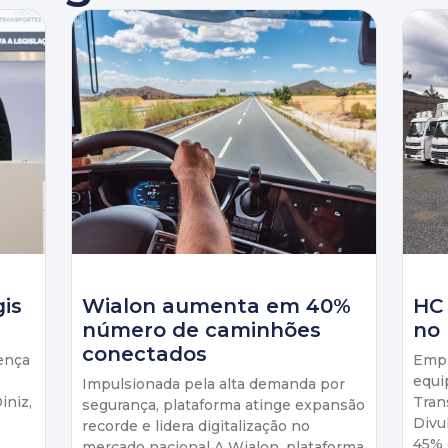
gis
Wialon aumenta em 40%
HC
número de caminhões
no 
conectados
ença
Empr
equi
Impulsionada pela alta demanda por
iniz,
Tran
segurança, plataforma atinge expansão
Divu
recorde e lidera digitalização no
45% 
mercado nacional A Wialon, plataforma