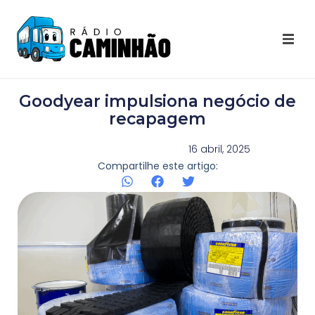
Últimas Notícias
Goodyear impulsiona negócio de
Destaques Youtube
recapagem
Galeria de Fotos
16 abril, 2025
Compartilhe este artigo:
Agenda
Contato