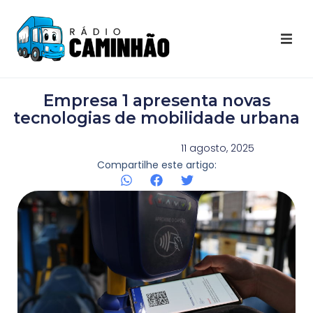
Últimas Notícias
Empresa 1 apresenta novas
Destaques Youtube
tecnologias de mobilidade urbana
Galeria de Fotos
11 agosto, 2025
Compartilhe este artigo:
Agenda
Contato