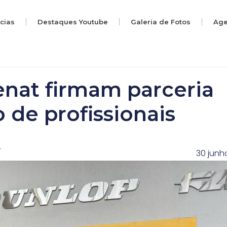
ícias
Destaques Youtube
Galeria de Fotos
Ag
enat firmam parceria
o de profissionais
30 junh