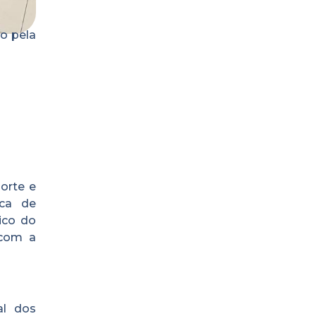
do pela
orte e
ica de
ico do
 com a
al dos