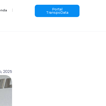
Portal
enda
TranspoData
o, 2025