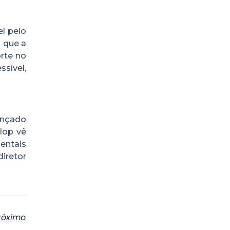
l pelo
s que a
rte no
sível,
ançado
lop vê
entais
iretor
róximo