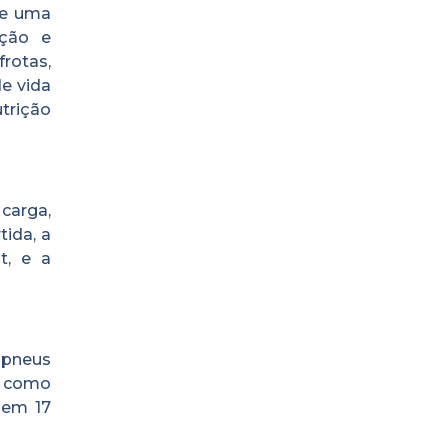
ce uma
ação e
rotas,
de vida
utrição
carga,
ida, a
t, e a
 pneus
s como
 em 17