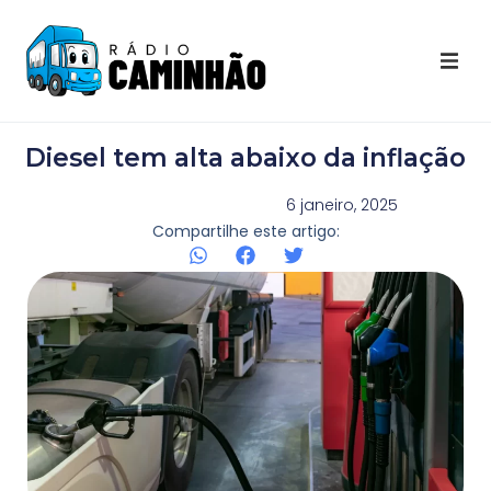
Últimas Notícias
Diesel tem alta abaixo da inflação
Destaques Youtube
6 janeiro, 2025
Galeria de Fotos
Compartilhe este artigo:
Agenda
Contato