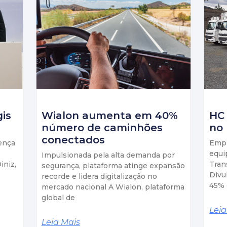
gis
Wialon aumenta em 40%
HC
número de caminhões
no 
conectados
ença
Empr
equi
Impulsionada pela alta demanda por
iniz,
Tran
segurança, plataforma atinge expansão
Divu
recorde e lidera digitalização no
45% 
mercado nacional A Wialon, plataforma
global de
Leia
Leia Mais