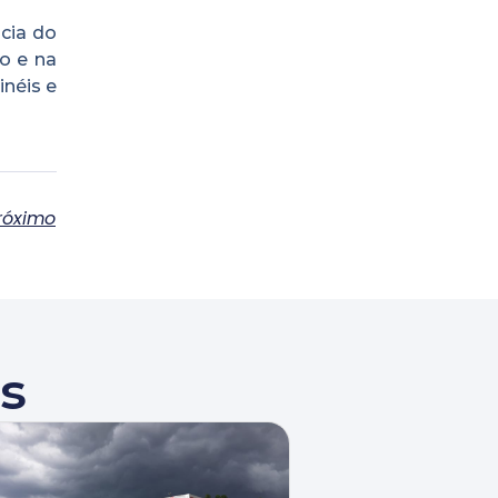
ncia do
o e na
inéis e
róximo
s