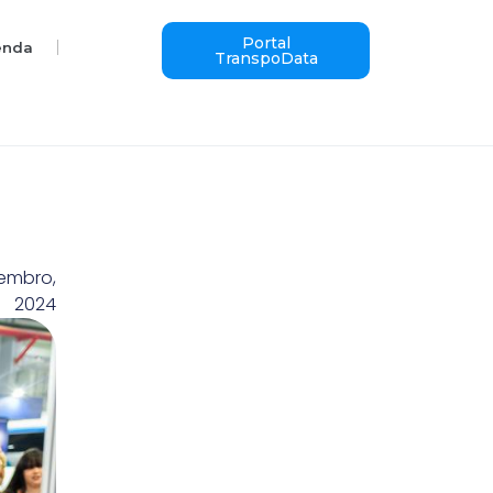
Portal
enda
TranspoData
zembro,
2024