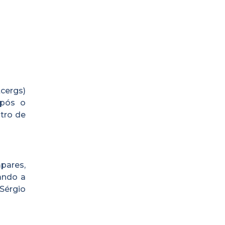
cergs)
após o
tro de
pares,
rando a
Sérgio