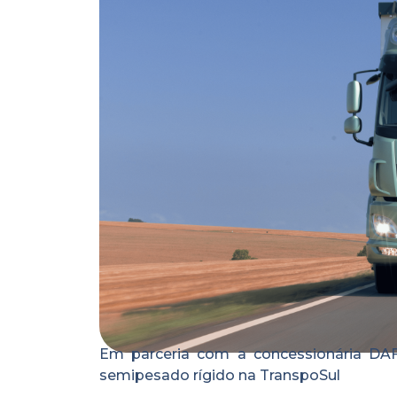
Em parceria com a concessionária DA
semipesado rígido na TranspoSul