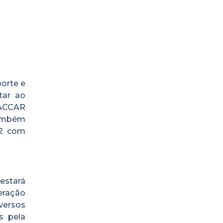
orte e
tar ao
PACCAR
 também
×2 com
estará
eração
iversos
s pela