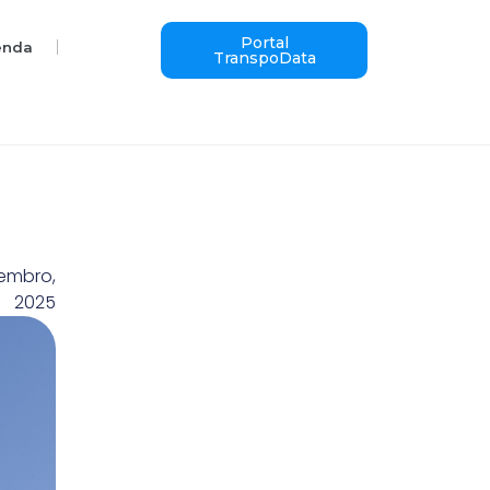
Portal
enda
TranspoData
tembro,
2025