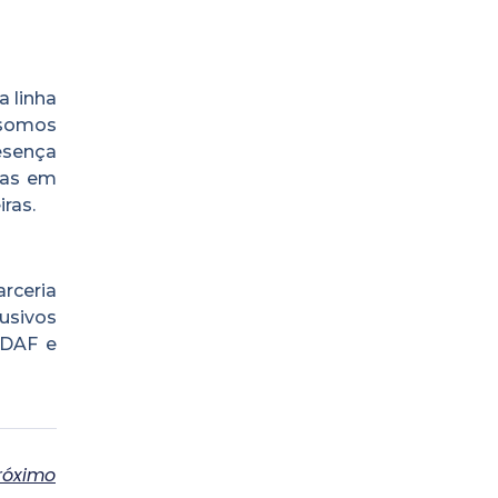
a linha
 somos
resença
das em
ras.
rceria
usivos
 DAF e
róximo