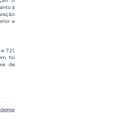
ção: o
anto à
uração
rior e
e 7.21,
m, foi
ixe de
róximo