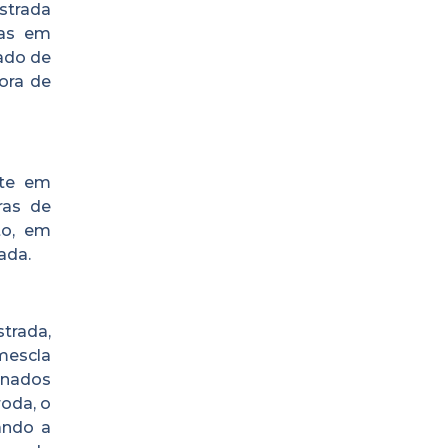
strada
ras em
ado de
ora de
nte em
ras de
to, em
ada.
trada,
mescla
onados
oda, o
ando a