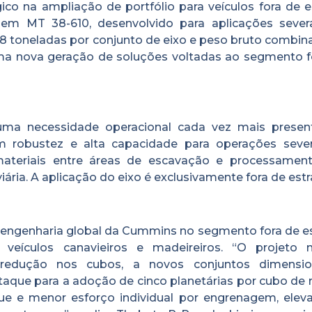
co na ampliação de portfólio para veículos fora de e
m MT 38-610, desenvolvido para aplicações seve
8 toneladas por conjunto de eixo e peso bruto combin
uma nova geração de soluções voltadas ao segmento f
ma necessidade operacional cada vez mais prese
em robustez e alta capacidade para operações seve
teriais entre áreas de escavação e processamen
viária. A aplicação do eixo é exclusivamente fora de estr
engenharia global da Cummins no segmento fora de es
 veículos canavieiros e madeireiros. “O projeto 
redução nos cubos, a novos conjuntos dimensi
aque para a adoção de cinco planetárias por cubo de r
que e menor esforço individual por engrenagem, elev