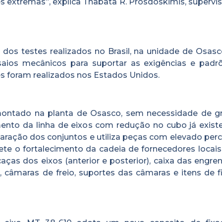
es extremas”, explica Thabata R. Prosdoskimis, supervi
 dos testes realizados no Brasil, na unidade de Osasc
aios mecânicos para suportar as exigências e padr
s foram realizados nos Estados Unidos.
montado na planta de Osasco, sem necessidade de g
ento da linha de eixos com redução no cubo já existe
paração dos conjuntos e utiliza peças com elevado per
te o fortalecimento da cadeia de fornecedores locais.
ças dos eixos (anterior e posterior), caixa das engre
s, câmaras de freio, suportes das câmaras e itens de 