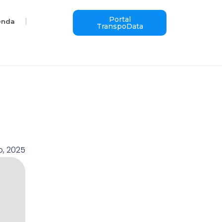
Portal
enda
TranspoData
o, 2025