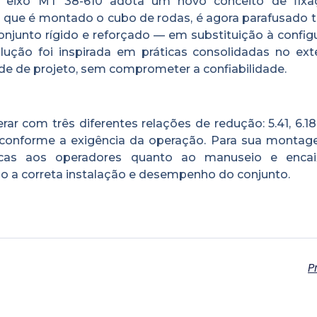
 eixo MT 38-610 adota um novo conceito de fixa
que é montado o cubo de rodas, é agora parafusado t
njunto rígido e reforçado — em substituição à config
lução foi inspirada em práticas consolidadas no exte
ade de projeto, sem comprometer a confiabilidade.
 com três diferentes relações de redução: 5.41, 6.18 
 conforme a exigência da operação. Para sua montage
cíficas aos operadores quanto ao manuseio e enca
 a correta instalação e desempenho do conjunto.
P