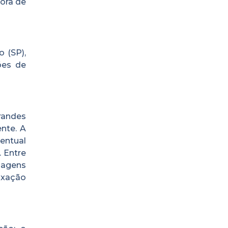
sora de
o (SP),
ões de
randes
nte. A
centual
 Entre
nagens
fixação