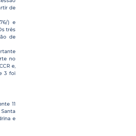
cessão
rtir de
76/) e
Os três
hão de
rtante
rte no
CCR e,
 3 foi
nte 11
 Santa
rina e