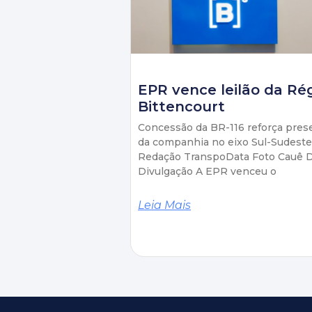
EPR vence leilão da Ré
Bittencourt
Concessão da BR-116 reforça pres
da companhia no eixo Sul-Sudeste
Redação TranspoData Foto Cauê D
Divulgação A EPR venceu o
Leia Mais