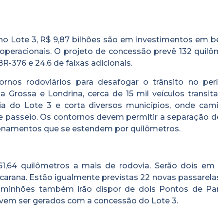
 no Lote 3, R$ 9,87 bilhões são em investimentos em b
operacionais. O projeto de concessão prevê 132 quilô
R-376 e 24,6 de faixas adicionais.
nos rodoviários para desafogar o trânsito no per
 Grossa e Londrina, cerca de 15 mil veículos transi
via do Lote 3 e corta diversos municípios, onde cam
 passeio. Os contornos devem permitir a separação de
onamentos que se estendem por quilômetros.
61,64 quilômetros a mais de rodovia. Serão dois em
carana. Estão igualmente previstas 22 novas passarela
aminhões também irão dispor de dois Pontos de Pa
vem ser gerados com a concessão do Lote 3.