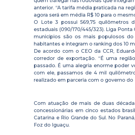
quem trafegar nas rodovias que integr
anterior. “A tarifa média praticada na re
agora será em média R$ 10 para o mesmo 
O Lote 3 possui 569,75 quilômetros de
estaduais (090/170/445/323). Liga Ponta 
municípios são os mais populosos do 
habitantes e integram o ranking dos 10 m
De acordo com o CEO da CCR, Eduardo
corredor de exportação. “É uma regiã
passado. É uma alegria enorme poder vo
com ele, passamos de 4 mil quilômetro
realizado em parceria com o governo do 
Com atuação de mais de duas décadas 
concessionárias em cinco estados brasil
Catarina e Rio Grande do Sul. No Paraná
Foz do Iguaçu.