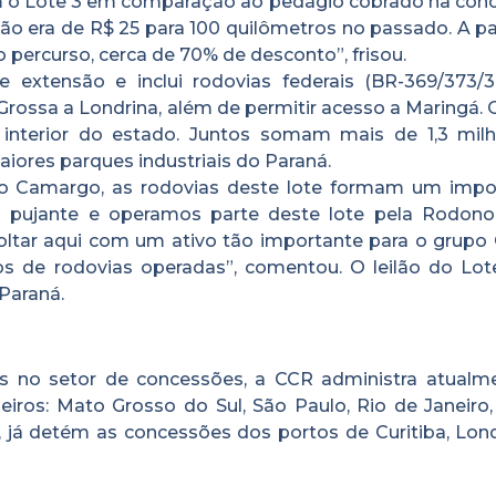
am o Lote 3 em comparação ao pedágio cobrado na con
gião era de R$ 25 para 100 quilômetros no passado. A pa
percurso, cerca de 70% de desconto”, frisou.
 extensão e inclui rodovias federais (BR-369/373/3
Grossa a Londrina, além de permitir acesso a Maringá. 
interior do estado. Juntos somam mais de 1,3 mil
aiores parques industriais do Paraná.
 Camargo, as rodovias deste lote formam um impo
o pujante e operamos parte deste lote pela Rodono
ltar aqui com um ativo tão importante para o grupo 
s de rodovias operadas”, comentou. O leilão do Lote
Paraná.
no setor de concessões, a CCR administra atualme
eiros: Mato Grosso do Sul, São Paulo, Rio de Janeiro,
, já detém as concessões dos portos de Curitiba, Lond