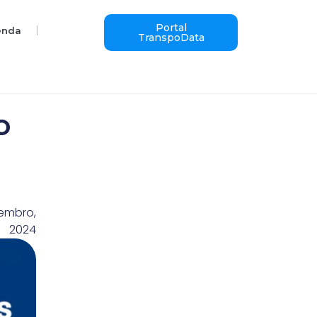
Portal
enda
TranspoData
o
zembro,
2024