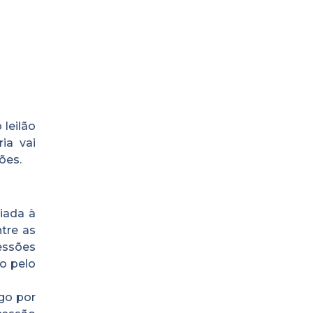
leilão
ia vai
ões.
ciada à
tre as
essões
do pelo
ago por