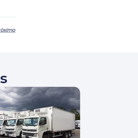
róximo
s