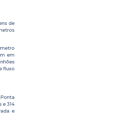
ens de
metros
ímetro
tam em
inhões
 fluxo
 Ponta
s e 314
rada e