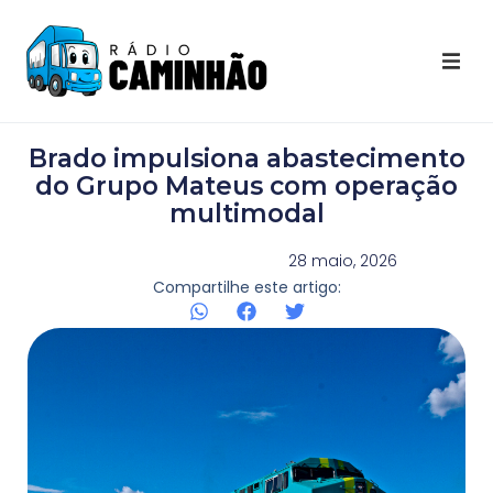
Últimas Notícias
Brado impulsiona abastecimento
Destaques Youtube
do Grupo Mateus com operação
multimodal
Galeria de Fotos
28 maio, 2026
Compartilhe este artigo:
Agenda
Contato