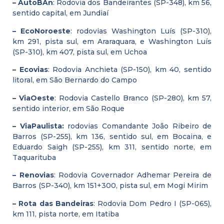
– AutoBAn
: Rodovia dos Bandeirantes (SP-348), km 56,
sentido capital, em Jundiaí
– EcoNoroeste
: rodovias Washington Luís (SP-310),
km 291, pista sul, em Araraquara, e Washington Luís
(SP-310), km 407, pista sul, em Uchoa
– Ecovias
: Rodovia Anchieta (SP-150), km 40, sentido
litoral, em São Bernardo do Campo
– ViaOeste
: Rodovia Castello Branco (SP-280), km 57,
sentido interior, em São Roque
– ViaPaulista:
rodovias Comandante João Ribeiro de
Barros (SP-255), km 136, sentido sul, em Bocaina, e
Eduardo Saigh (SP-255), km 311, sentido norte, em
Taquarituba
– Renovias
: Rodovia Governador Adhemar Pereira de
Barros (SP-340), km 151+300, pista sul, em Mogi Mirim
– Rota das Bandeiras
: Rodovia Dom Pedro I (SP-065),
km 111, pista norte, em Itatiba